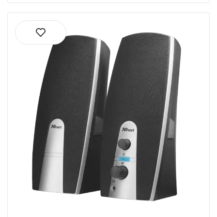
Tv-
accessoires
Friteuses
Virtuele
assistenten
Flat-panel
vloerstandaard
Energiedistributie-
eenheden (PDU's)
UPS-
accu's
Hoofdtelefoon
accessoires
Handstofzuigers
Accessoires
voor
airconditioning
Gamestoelen
Stylus-
pennen