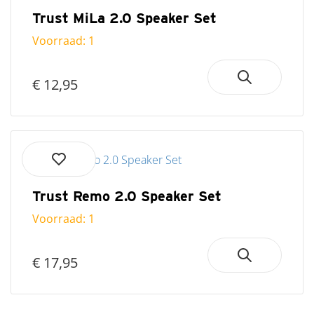
Hardware
Trust MiLa 2.0 Speaker Set
koeling
accessoires
Voorraad: 1
UPS-
accessoires
Activiteitstrackers
€ 12,95
Stekker-
adapters
Toetsenbordaccessoires
Accessoires voor
videoconferenties
Snelheidsregelaar
voor ventilatoren
Trust Remo 2.0 Speaker Set
Hand- &
Voorraad: 1
Schoudertassen
Contactreinigers
Notebook
€ 17,95
accessoires
Wekkers
GPS