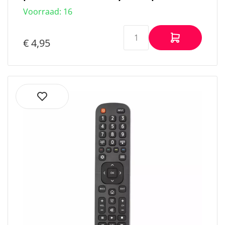
Tv-
Voorraad: 16
accessoires
Friteuses
Virtuele
€ 4,95
assistenten
Flat-panel
vloerstandaard
Energiedistributie-
eenheden (PDU's)
UPS-
accu's
Hoofdtelefoon
accessoires
Handstofzuigers
Accessoires
voor
airconditioning
Gamestoelen
Stylus-
pennen